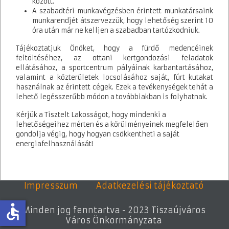
között.
Ügyfélterminál
Dokumentumtár
A szabadtéri munkavégzésben érintett munkatársaink
munkarendjét átszervezzük, hogy lehetőség szerint 10
óra után már ne kelljen a szabadban tartózkodniuk.
Tájékoztatjuk Önöket, hogy a fürdő medencéinek
Tiszaújváros Város Önkormányzata
feltöltéséhez, az ottani kertgondozási feladatok
3580 Tiszaújváros, Bethlen G. út 7.
ellátásához, a sportcentrum pályáinak karbantartásához,
valamint a közterületek locsolásához saját, fúrt kutakat
Telefon:
(49) 548- 000
használnak az érintett cégek. Ezek a tevékenységek tehát a
Fax:
( 49) 548 - 001
lehető legésszerűbb módon a továbbiakban is folyhatnak.
E-mail:
phivatal@tujvaros.hu
Kérjük a Tisztelt Lakosságot, hogy mindenki a
lehetőségeihez mérten és a körülményeinek megfelelően
gondolja végig, hogy hogyan csökkentheti a saját
energiafelhasználását!
Impresszum
Adatkezelési tájékoztató
accessible
Minden jog fenntartva - 2023 Tiszaújváros
Város Önkormányzata