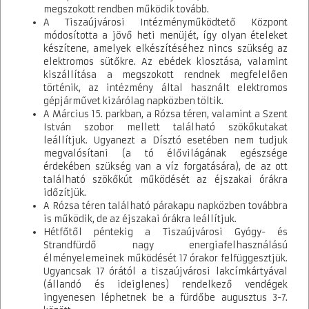
megszokott rendben működik tovább.
A Tiszaújvárosi Intézményműködtető Központ
módosította a jövő heti menüjét, így olyan ételeket
készítene, amelyek elkészítéséhez nincs szükség az
elektromos sütőkre. Az ebédek kiosztása, valamint
kiszállítása a megszokott rendnek megfelelően
történik, az intézmény által használt elektromos
gépjárművet kizárólag napközben töltik.
A Március 15. parkban, a Rózsa téren, valamint a Szent
István szobor mellett található szökőkutakat
leállítjuk. Ugyanezt a Dísztó esetében nem tudjuk
megvalósítani (a tó élővilágának egészsége
érdekében szükség van a víz forgatására), de az ott
található szökőkút működését az éjszakai órákra
időzítjük.
A Rózsa téren található párakapu napközben továbbra
is működik, de az éjszakai órákra leállítjuk.
Hétfőtől péntekig a Tiszaújvárosi Gyógy- és
Strandfürdő nagy energiafelhasználású
élményelemeinek működését 17 órakor felfüggesztjük.
Tiszaújvárosi Polgármesteri Hivatal
Ugyancsak 17 órától a tiszaújvárosi lakcímkártyával
(állandó és ideiglenes) rendelkező vendégek
Önkormányzati Tájékoztató Rendszer
ingyenesen léphetnek be a fürdőbe augusztus 3-7.