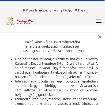
FreeWifi
Webkamera
CityApp
English
×
Tiszaújváros Város Önkormányzatának
energiatakarékossági intézkedései
2026. augusztus 3-7. időszakra vonatkozóan
A polgármesteri hivatal, a Kazinczy ház és a Derkovits
Kulturális Központ épülete 8-tól 12 óráig tart nyitva. A
polgármesteri hivatal ügyfélfogadási rendjéről a
városháza honlapján tájékozódhatnak; a Kazinczy
házban délutánonként telefonos ügyelet működik.
Jelenleg egy óvoda és egy bölcsőde épületben
biztosítunk gyermekfelügyeletet, ezek nyitvatartása
nem változik, az étkeztetésről viszont két konyha
helyett egy fog gondoskodni.
Tekintettel az előjegyzésekre, illetve az egészségügyi
szempontból is kritikus helyzetre, a rendelőintézet a