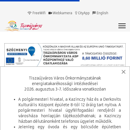
FreeWifi
Webkamera
CityApp
English
×
A kedvezményezett neve:
TISZAÚJVÁROS VÁROS
Tiszaújváros Város Önkormányzatának
ÖNKORMÁNYZATA
energiatakarékossági intézkedései
A projekt címe:
„TISZAÚJVÁROS VÁROS ÖNKORMÁNYZATA ASP
2026. augusztus 3-7. időszakra vonatkozóan
KÖZPONTHOZ VALÓ CSATLAKOZÁSA”
A szerződött támogatás összege:
8 598 499 Ft
A polgármesteri hivatal, a Kazinczy ház és a Derkovits
A támogatás mértéke (%-ban):
100%
Kulturális Központ épülete 8-tól 12 óráig tart nyitva. A
A projekt fizikai befejezésének dátuma:
2018.06.30.
polgármesteri hivatal ügyfélfogadási rendjéről a
A projekt azonosító száma:
KÖFOP-1.2.1-VEKOP-16-2017-00831
városháza honlapján tájékozódhatnak; a Kazinczy
A projekt tartalmának bemutatása:
házban délutánonként telefonos ügyelet működik.
Jelenleg egy óvoda és egy bölcsőde épületben
Az ASP rendszer bevezetése a hivatal 73 dolgozóját érinti