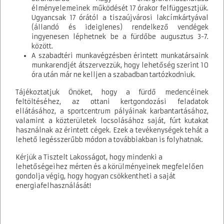
beállításokat. A szakrendszerek migrációja az ASP központ által,
élményelemeinek működését 17 órakor felfüggesztjük.
központilag meghatározott módszertan alapján, központi
Ugyancsak 17 órától a tiszaújvárosi lakcímkártyával
támogatás segítségével valósult meg. A dolgozói oktatásokon a
(állandó és ideiglenes) rendelkező vendégek
szakrendszert használók több mint 70%-a vett részt.
ingyenesen léphetnek be a fürdőbe augusztus 3-7.
Aláírásra került az Önkormányzati ASP Rendszer Szolgáltatási
között.
Szerződés.
A szabadtéri munkavégzésben érintett munkatársaink
munkarendjét átszervezzük, hogy lehetőség szerint 10
óra után már ne kelljen a szabadban tartózkodniuk.
Tájékoztatjuk Önöket, hogy a fürdő medencéinek
feltöltéséhez, az ottani kertgondozási feladatok
ellátásához, a sportcentrum pályáinak karbantartásához,
valamint a közterületek locsolásához saját, fúrt kutakat
használnak az érintett cégek. Ezek a tevékenységek tehát a
lehető legésszerűbb módon a továbbiakban is folyhatnak.
Kérjük a Tisztelt Lakosságot, hogy mindenki a
lehetőségeihez mérten és a körülményeinek megfelelően
gondolja végig, hogy hogyan csökkentheti a saját
energiafelhasználását!