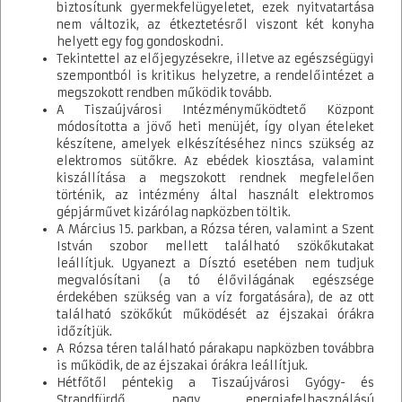
biztosítunk gyermekfelügyeletet, ezek nyitvatartása
közvetlenül, a szakrendszerek közül az iratkezelő rendszert
nem változik, az étkeztetésről viszont két konyha
mindegyik köztisztviselő használja. Az ASP rendszerhez 73 db
helyett egy fog gondoskodni.
munkaállomás került csatlakoztatásra. A projekt további
Tekintettel az előjegyzésekre, illetve az egészségügyi
célcsoportja Tiszaújváros lakossága, valamint a vállalkozások,
szempontból is kritikus helyzetre, a rendelőintézet a
akiket az ASP rendszer bevezetésével lehetőség van magasabb
megszokott rendben működik tovább.
színvonalú kiszolgálásban részesíteni. Önkormányzatunk az
A Tiszaújvárosi Intézményműködtető Központ
alábbi szakrendszerekhez csatlakozott: iratkezelő rendszer,
módosította a jövő heti menüjét, így olyan ételeket
elektronikus ügyintézési portál rendszer, gazdálkodási rendszer,
készítene, amelyek elkészítéséhez nincs szükség az
ingatlanvagyon-kataszter rendszer, önkormányzati adó rendszer,
elektromos sütőkre. Az ebédek kiosztása, valamint
ipar- és kereskedelmi rendszer, hagyatéki leltár rendszer. A
kiszállítása a megszokott rendnek megfelelően
projekt keretében beszerzésre és beépítésre került 1 db Switch
történik, az intézmény által használt elektromos
eszköz (3.), mely az NTG csatlakozáshoz szükséges hivatal oldali
gépjárművet kizárólag napközben töltik.
hálózati eszköz és 73 db kártyaolvasó eszköz.
A Március 15. parkban, a Rózsa téren, valamint a Szent
István szobor mellett található szökőkutakat
Az IT Biztonsági Szabályzat, az Iratkezelési Szabályzat és a
leállítjuk. Ugyanezt a Dísztó esetében nem tudjuk
Gazdálkodási Szabályzat felülvizsgálata megtörtént. Az
megvalósítani (a tó élővilágának egészsége
elektronikus ügyintézéséhez kapcsolódó feltételek kialakítása
érdekében szükség van a víz forgatására), de az ott
tevékenységen belül az önkormányzat a helyi iparűzési adó-
található szökőkút működését az éjszakai órákra
bevallás ügytípus elektronikus ügyintézéséhez kapcsolódó
időzítjük.
feltételek kialakítása valósult meg. A 6 db szakrendszerbe
A Rózsa téren található párakapu napközben továbbra
történő migrálás előtt megtörtént az adatok felülvizsgálata és
is működik, de az éjszakai órákra leállítjuk.
szükséges tisztítása. A csatlakozási folyamat során az
Hétfőtől péntekig a Tiszaújvárosi Gyógy- és
önkormányzat elvégezte a rendszer indításához szükséges
Strandfürdő nagy energiafelhasználású