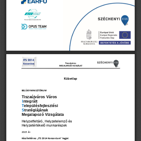
Tiszaújváros
MEGALAPOZÓ
VIZSGÁLAT
Külzetlap
BELÜGYMINISZTÉRIUM
Tiszaújváros Város 
I
ntegrált 
T
elepülésfejlesztési  
S
tratégiájának 
Megalapozó Vizsgálata 
Helyzetfeltáró, Helyzetelemz
ő
 és  
Helyzetértékel
ő
 munkarészek
2015.
év
Készítették
az
„ITS
2014
Konzorcium”
tagjai: