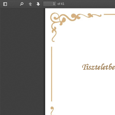
of 41
Toggle
Find
Previous
Next
Sidebar
Tiszteletbe