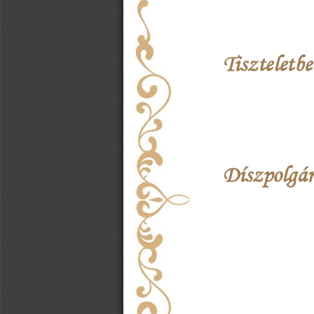
Tiszteletb
Díszpolgár