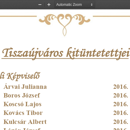
Zoom
Zoom
Out
In
Tiszaújváros kitüntetettjei
li Képviselő
Árvai Julianna
2016.
Boros József
2016.
Koscsó Lajos
2016.
Kovács Tibor
2016.
Kulcsár Albert
2016.
Lázár József
2016.