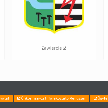
Zawiercie
ivatal
Önkormányzati Tájékoztató Rendszer
Ügyfé