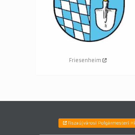
Friesenheim
Tiszaújvárosi Polgármesteri H