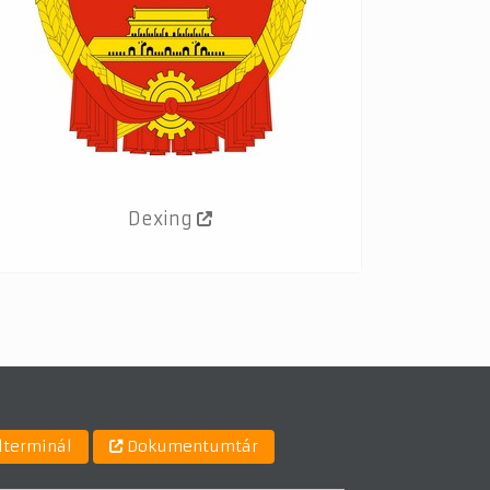
Dexing
lterminál
Dokumentumtár