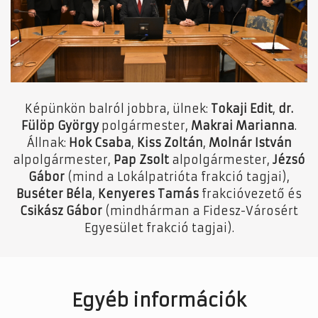
Képünkön balról jobbra, ülnek:
Tokaji Edit
,
dr.
Fülöp György
polgármester,
Makrai Marianna
.
Állnak:
Hok Csaba
,
Kiss Zoltán
,
Molnár István
alpolgármester,
Pap Zsolt
alpolgármester,
Jézsó
Gábor
(mind a Lokálpatrióta frakció tagjai),
Buséter Béla
,
Kenyeres Tamás
frakcióvezető és
Csikász Gábor
(mindhárman a Fidesz-Városért
Egyesület frakció tagjai).
Egyéb információk