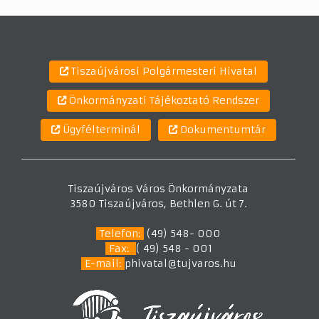
Tiszaújvárosi Polgármesteri Hivatal
Önkormányzati Tájékoztató Rendszer
Ügyfélterminál
Dokumentumtár
Tiszaújváros Város Önkormányzata
3580 Tiszaújváros, Bethlen G. út 7.
Telefon:
(49) 548- 000
Fax:
( 49) 548 - 001
E-mail:
phivatal@tujvaros.hu