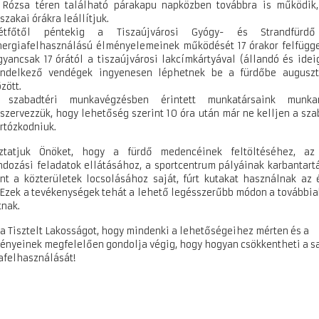
 Rózsa téren található párakapu napközben továbbra is működik
szakai órákra leállítjuk.
étfőtől péntekig a Tiszaújvárosi Gyógy- és Strandfürd
nergiafelhasználású élményelemeinek működését 17 órakor felfügge
gyancsak 17 órától a tiszaújvárosi lakcímkártyával (állandó és idei
endelkező vendégek ingyenesen léphetnek be a fürdőbe auguszt
zött.
 szabadtéri munkavégzésben érintett munkatársaink munkar
tszervezzük, hogy lehetőség szerint 10 óra után már ne kelljen a sz
artózkodniuk.
oztatjuk Önöket, hogy a fürdő medencéinek feltöltéséhez, az 
ndozási feladatok ellátásához, a sportcentrum pályáinak karbantart
nt a közterületek locsolásához saját, fúrt kutakat használnak az é
 Ezek a tevékenységek tehát a lehető legésszerűbb módon a továbbia
zd magad ott
tnak.
 a Tisztelt Lakosságot, hogy mindenki a lehetőségeihez mérten és a
ényeinek megfelelően gondolja végig, hogy hogyan csökkentheti a s
afelhasználását!