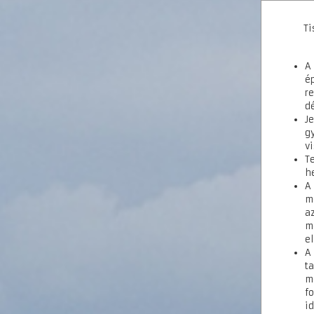
Ti
A
é
r
d
J
g
v
Te
h
A
m
a
m
e
A
t
m
f
id