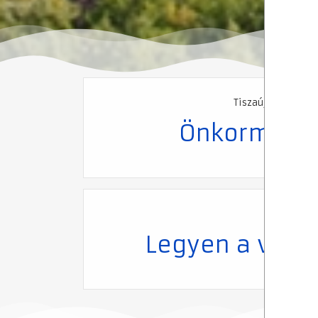
Tiszaújváros Vár
Önkormány
Legyen a vend