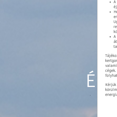
A
éj
H
e
U
r
kö
A
á
t
Tájék
kertgo
valami
cégek.
Ére
folyha
Kérjük
körülm
energi