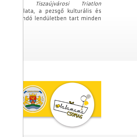
lésünk: a
Tiszaújvárosi Triatlon
n hangulata, a pezsgő kulturális és
sz és állandó lendületben tart minden