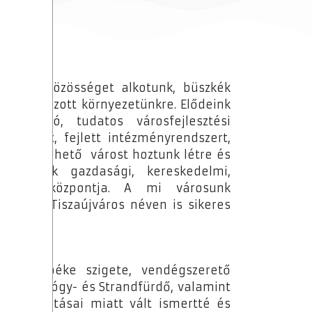
szetartó közösséget alkotunk, büszkék
és gondozott környezetünkre. Elődeink
lőrelátó, tudatos városfejlesztési
struktúrát, fejlett intézményrendszert,
tétikus, élhető várost hoztunk létre és
környék gazdasági, kereskedelmi,
ségügyi központja. A mi városunk
áros és Tiszaújváros néven is sikeres
és a béke szigete, vendégszerető
ak a Gyógy- és Strandfürdő, valamint
szolgáltatásai miatt vált ismertté és