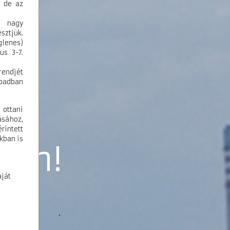
, de az
ő nagy
sztjük.
glenes)
us 3-7.
endjét
abadban
ottani
ásához,
rintett
kban is
hon!
aját