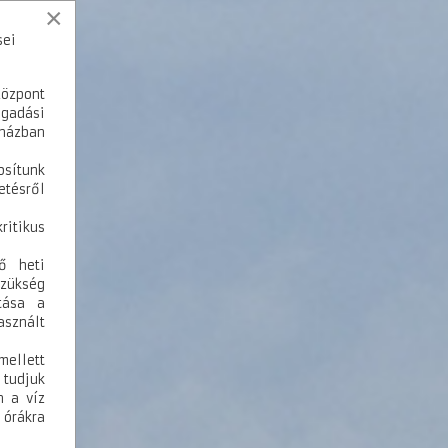
×
sei
Központ
ogadási
házban
ítunk
etésről
ritikus
ő heti
szükség
tása a
asznált
mellett
 tudjuk
n a víz
 órákra