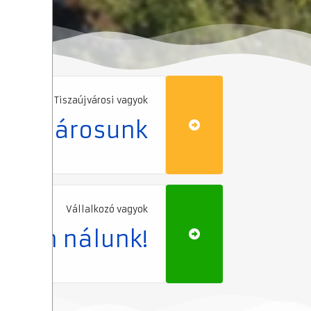
Tiszaújvárosi vagyok
 mi városunk
Vállalkozó vagyok
ozzon nálunk!