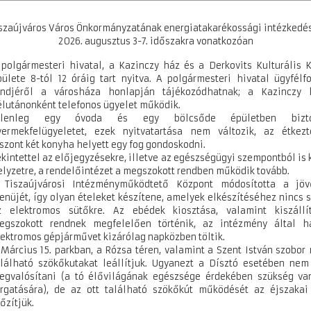
szaújváros Város Önkormányzatának energiatakarékossági intézkedé
2026. augusztus 3-7. időszakra vonatkozóan
 polgármesteri hivatal, a Kazinczy ház és a Derkovits Kulturális 
pülete 8-tól 12 óráig tart nyitva. A polgármesteri hivatal ügyfélf
endjéről a városháza honlapján tájékozódhatnak; a Kazinczy 
élutánonként telefonos ügyelet működik.
elenleg egy óvoda és egy bölcsőde épületben biztos
yermekfelügyeletet, ezek nyitvatartása nem változik, az étkezt
iszont két konyha helyett egy fog gondoskodni.
kintettel az előjegyzésekre, illetve az egészségügyi szempontból is k
elyzetre, a rendelőintézet a megszokott rendben működik tovább.
 Tiszaújvárosi Intézményműködtető Központ módosította a jöv
enüjét, így olyan ételeket készítene, amelyek elkészítéséhez nincs 
z elektromos sütőkre. Az ebédek kiosztása, valamint kiszállí
egszokott rendnek megfelelően történik, az intézmény által h
lektromos gépjárművet kizárólag napközben töltik.
 Március 15. parkban, a Rózsa téren, valamint a Szent István szobor 
alálható szökőkutakat leállítjuk. Ugyanezt a Dísztó esetében nem
egvalósítani (a tó élővilágának egészsége érdekében szükség va
orgatására), de az ott található szökőkút működését az éjszakai
őzítjük.