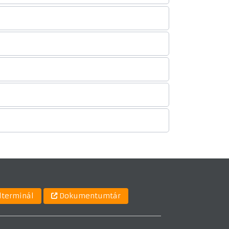
lterminál
Dokumentumtár