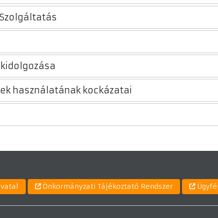
 Szolgáltatás
 kidolgozása
ek használatának kockázatai
ivatal
Önkormányzati Tájékoztató Rendszer
Ügyfé