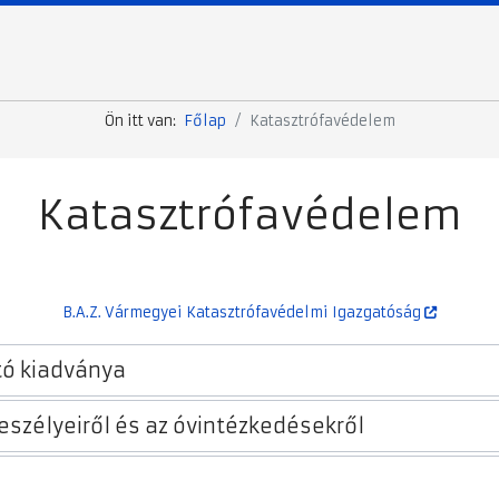
Ön itt van:
Főlap
Katasztrófavédelem
Katasztrófavédelem
B.A.Z. Vármegyei Katasztrófavédelmi Igazgatóság
tó kiadványa
eszélyeiről és az óvintézkedésekről