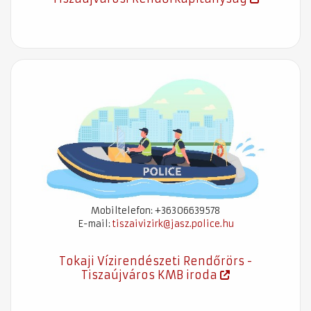
Mobiltelefon: +36306639578
E-mail:
tiszaivizirk@jasz.police.hu
Tokaji Vízirendészeti Rendőrörs -
Tiszaújváros 
Tiszaújváros KMB iroda