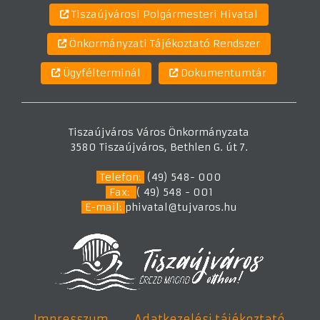
Tiszaújvárosi Polgármesteri Hivatal
Önkormányzati Tájékoztató Rendszer
Ügyfélterminál
Dokumentumtár
Tiszaújváros Város Önkormányzata
3580 Tiszaújváros, Bethlen G. út 7.
Telefon:
(49) 548- 000
Fax:
( 49) 548 - 001
E-mail:
phivatal@tujvaros.hu
Impresszum
Adatkezelési tájékoztató