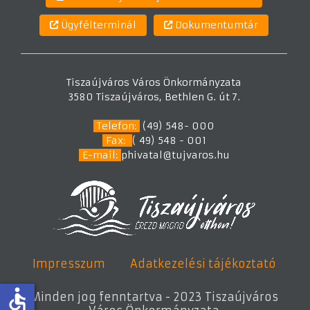
Ügyfélterminál
Dokumentumtár
Tiszaújváros Város Önkormányzata
3580 Tiszaújváros, Bethlen G. út 7.
Telefon:
(49) 548- 000
Fax:
( 49) 548 - 001
E-mail:
phivatal@tujvaros.hu
Impresszum
Adatkezelési tájékoztató
accessible
Minden jog fenntartva - 2023 Tiszaújváros