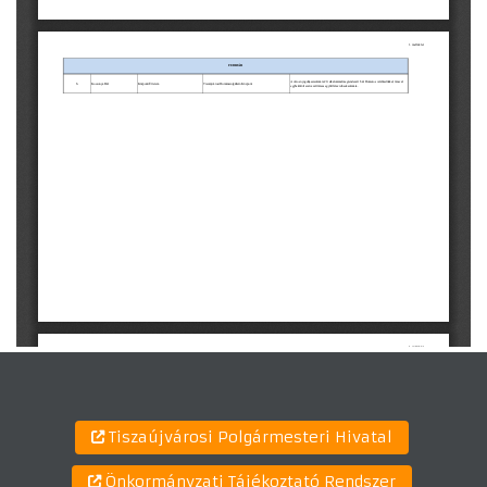
Tiszaújvárosi Polgármesteri Hivatal
Önkormányzati Tájékoztató Rendszer