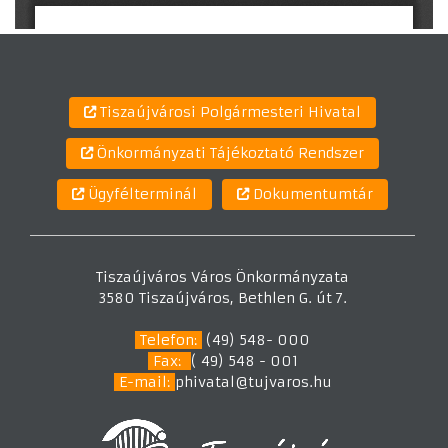
Tiszaújvárosi Polgármesteri Hivatal
Önkormányzati Tájékoztató Rendszer
Ügyfélterminál
Dokumentumtár
Tiszaújváros Város Önkormányzata
3580 Tiszaújváros, Bethlen G. út 7.
Telefon:
(49) 548- 000
Fax:
( 49) 548 - 001
E-mail:
phivatal@tujvaros.hu