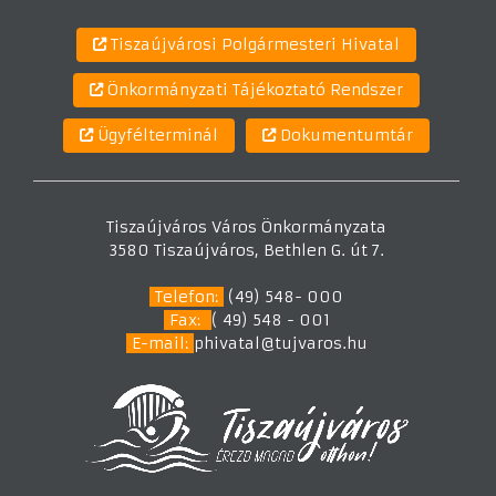
Tiszaújvárosi Polgármesteri Hivatal
Önkormányzati Tájékoztató Rendszer
Ügyfélterminál
Dokumentumtár
Tiszaújváros Város Önkormányzata
3580 Tiszaújváros, Bethlen G. út 7.
Telefon:
(49) 548- 000
Fax:
( 49) 548 - 001
E-mail:
phivatal@tujvaros.hu