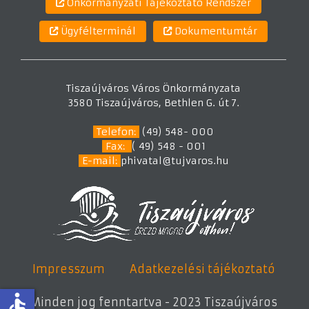
Önkormányzati Tájékoztató Rendszer
Ügyfélterminál
Dokumentumtár
Tiszaújváros Város Önkormányzata
3580 Tiszaújváros, Bethlen G. út 7.
Telefon:
(49) 548- 000
Fax:
( 49) 548 - 001
E-mail:
phivatal@tujvaros.hu
Impresszum
Adatkezelési tájékoztató
accessible
Minden jog fenntartva - 2023 Tiszaújváros