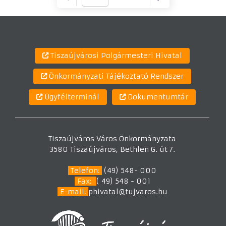
Tiszaújvárosi Polgármesteri Hivatal
Önkormányzati Tájékoztató Rendszer
Ügyfélterminál
Dokumentumtár
Tiszaújváros Város Önkormányzata
3580 Tiszaújváros, Bethlen G. út 7.
Telefon:
(49) 548- 000
Fax:
( 49) 548 - 001
E-mail:
phivatal@tujvaros.hu